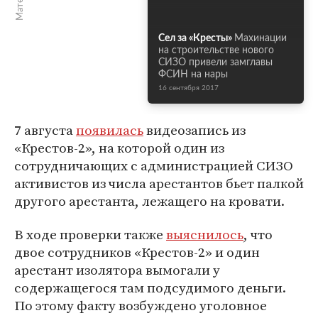
Сел за «Кресты»
Махинации
на строительстве нового
СИЗО привели замглавы
ФСИН на нары
16 сентября 2017
7 августа
появилась
видеозапись из
«Крестов-2», на которой один из
сотрудничающих с администрацией СИЗО
активистов из числа арестантов бьет палкой
другого арестанта, лежащего на кровати.
В ходе проверки также
выяснилось
, что
двое сотрудников «Крестов-2» и один
арестант изолятора вымогали у
содержащегося там подсудимого деньги.
По этому факту возбуждено уголовное