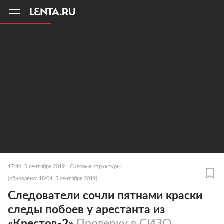
11
A
17:46, 5 сентября 2019
Силовые структуры
(обновлено: 18:04, 5 сентября 2019)
Следователи сочли пятнами краски
следы побоев у арестанта из
«Крестов-2»
Проверку в СИЗО