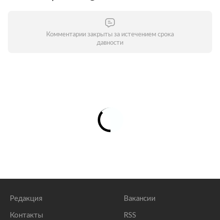
Комментарии закрыты за истечением срока
давности
Редакция
Вакансии
Контакты
RSS