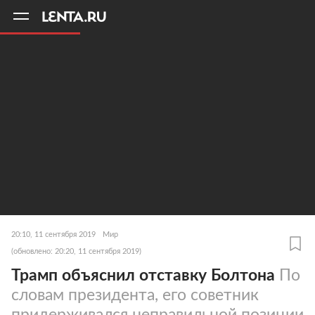
11
A
20:10, 11 сентября 2019
Мир
(обновлено: 20:20, 11 сентября 2019)
Трамп объяснил отставку Болтона
По
словам президента, его советник
придерживался неправильной позиции