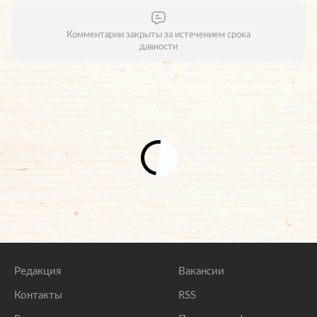
Комментарии закрыты за истечением срока
давности
Редакция
Вакансии
Контакты
RSS