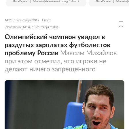
Лига Европы
|
3-й квалификационный раунд. 1-й матч
Лига Европы
|
3-й квалиф
14:25, 15 сентября 2019
Спорт
(обновлено: 14:34, 15 сентября 2019)
Олимпийский чемпион увидел в
раздутых зарплатах футболистов
проблему России
Максим Михайлов
при этом отметил, что игроки не
делают ничего запрещенного