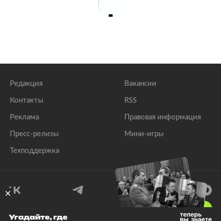
Редакция
Вакансии
Контакты
RSS
Реклама
Правовая информация
Пресс-релизы
Мини-игры
Техподдержка
18
+
Угадайте, где