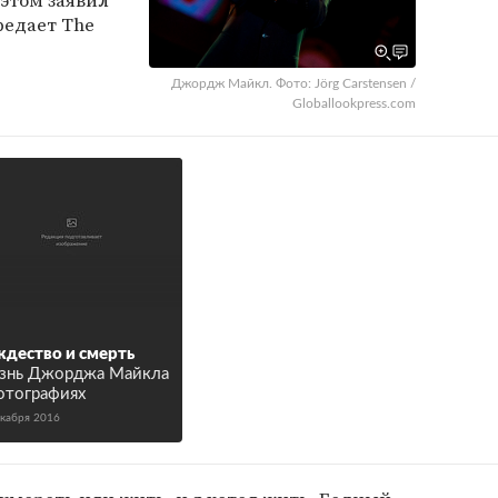
 этом заявил
редает The
Джордж Майкл. Фото: Jörg Carstensen /
Globallookpress.com
дество и смерть
знь Джорджа Майкла
отографиях
екабря 2016