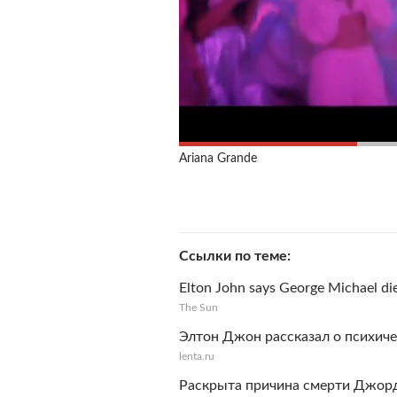
Ariana Grande
Ссылки по теме
Elton John says George Michael di
The Sun
Элтон Джон рассказал о психич
lenta.ru
Раскрыта причина смерти Джор