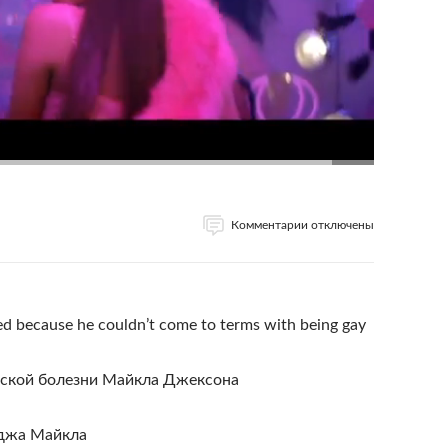
Комментарии отключены
ed because he couldn’t come to terms with being gay
еской болезни Майкла Джексона
джа Майкла