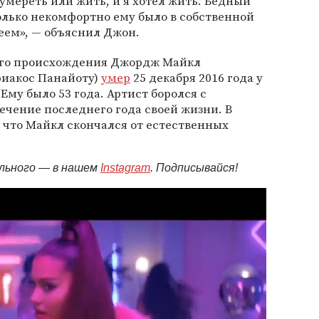
 умереть или жить, и я хотел жить. Бедный
олько некомфортно ему было в собственной
 геем», — объяснил Джон.
ого происхождения Джордж Майкл
риакос Панайоту)
умер
25 декабря 2016 года у
Ему было 53 года. Артист боролся с
ечение последнего года своей жизни. В
, что Майкл скончался от естественных
ельного — в нашем
Instagram
. Подписывайся!