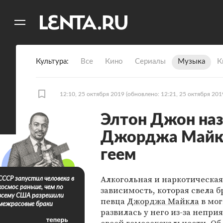
11
A
Культура
Все
Кино
Сериалы
Музыка
К
12:10, 25 октября 2019
(обновлено: 12:21, 25 октября 201
Элтон Джон наз
Джорджа Майкл
геем
Алкогольная и наркотическая
СССР запустил человека в
космос раньше, чем по
зависимость, которая свела 
всему США разрешили
певца
Джорджа Майкла
в мог
межрасовые браки
развилась у него из-за неприя