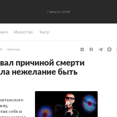
7 августа, 23:40
ниги
Искусство
Театр
9)
Культура
вал причиной смерти
а нежелание быть
британского
илу,
тия себя и