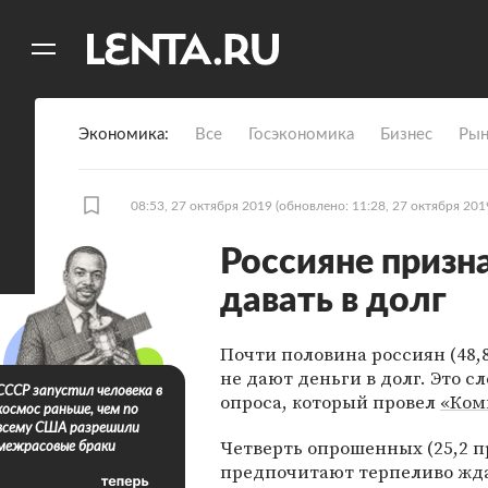
11
A
Экономика
Все
Госэкономика
Бизнес
Рын
08:53, 27 октября 2019
(обновлено: 11:28, 27 октября 201
Россияне призн
давать в долг
Почти половина россиян (48,
не дают деньги в долг. Это сл
СССР запустил человека в
опроса, который провел
«Ком
космос раньше, чем по
всему США разрешили
Четверть опрошенных (25,2 п
межрасовые браки
предпочитают терпеливо жд