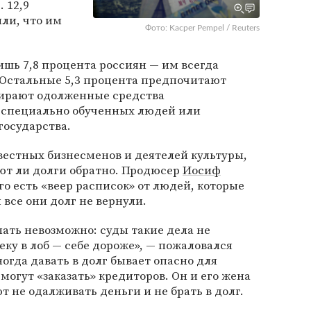
 12,9
ли, что им
Фото: Kacper Pempel / Reuters
ишь 7,8 процента россиян — им всегда
 Остальные 5,3 процента предпочитают
бирают одолженные средства
 специально обученных людей или
государства.
вестных бизнесменов и деятелей культуры,
ют ли долги обратно. Продюсер
Иосиф
его есть «веер расписок» от людей, которые
 все они долг не вернули.
лать невозможно: суды такие дела не
еку в лоб — себе дороже», — пожаловался
огда давать в долг бывает опасно для
могут «заказать» кредиторов. Он и его жена
 не одалживать деньги и не брать в долг.