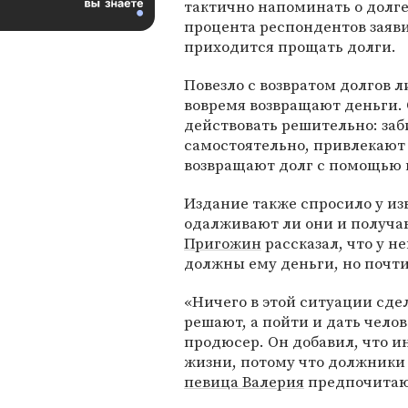
тактично напоминать о долге.
процента респондентов заяви
приходится прощать долги.
Повезло с возвратом долгов л
вовремя возвращают деньги.
действовать решительно: за
самостоятельно, привлекают
возвращают долг с помощью 
Издание также спросило у из
одалживают ли они и получа
Пригожин
рассказал, что у н
должны ему деньги, но почти
«Ничего в этой ситуации сде
решают, а пойти и дать челов
продюсер. Он добавил, что ин
жизни, потому что должники 
певица Валерия
предпочитают