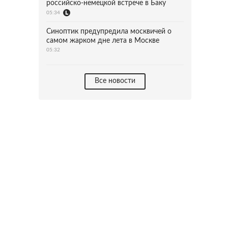
российско-немецкой встрече в Баку
05:34
Синоптик предупредила москвичей о
самом жарком дне лета в Москве
05:32
Все новости