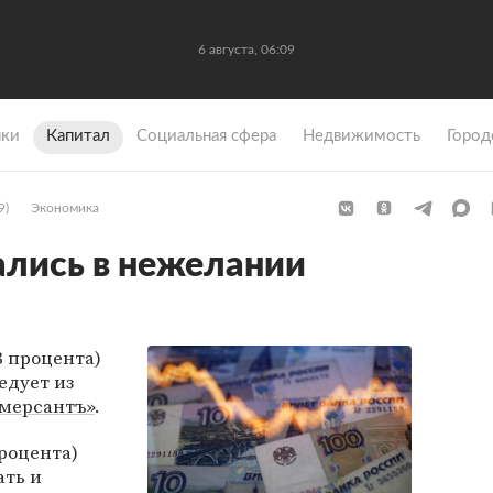
6 августа, 06:09
ки
Капитал
Социальная сфера
Недвижимость
Город
9)
Экономика
ались в нежелании
8 процента)
едует из
мерсантъ»
.
роцента)
ать и