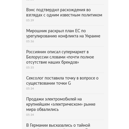
Вэнс подтвердил расхождения во
взглядах с одним известным политиком
05:39
Мирошник раскрыл план ЕС по
урегулированию конфликта на Украине
05:36
Россиянин описал супермаркет в
Белоруссии словами «почти полное
отсутствие наших брендов»
05:35
Сексолог поставила точку в вопросе о
существовании точки G
05:34
Продажи электромобилей на
крупнейшем «электрическом» рынке
мира обвалились
05:34
В Германии высказались о тайной