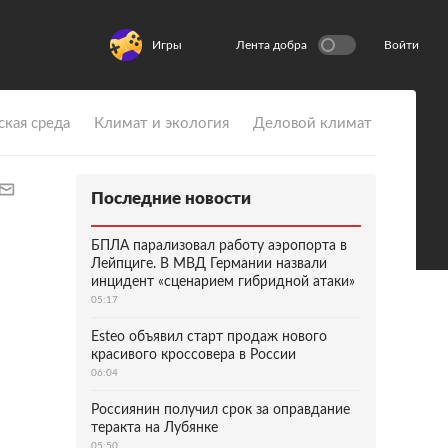
Игры
Лента добра
Войти
ская среда
Климат и экология
Деловой климат
Последние новости
БПЛА парализовал работу аэропорта в
Лейпциге. В МВД Германии назвали
инцидент «сценарием гибридной атаки»
05:17
Esteo объявил старт продаж нового
красивого кроссовера в России
06:04
Россиянин получил срок за оправдание
теракта на Лубянке
05:50