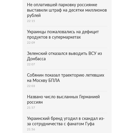
Не оплатившей парковку россиянке
выставили штраф на десятки миллионов
рублей
22:15
Украинцы пожаловались на дефицит
продуктов в супермаркетах
22:09
Зеленский отказался выводить ВСУ из
Донбасса
22:07
Собянин показал траекторию летевших
на Москву БПЛА
22:03
Названо число высланных Германией
россиян
21:57
Украинский бренд угодил в скандал из-
за сотрудничества с фанатом Гуфа
21:56