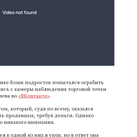
лике Коми подросток попытался ограбить
пись с камеры наблюдения торговой точки
иева во
«ВКонтакте»
.
м, который, судя по всему, оказался
ь продавцам, требуя деньги. Однако
о никакого внимания.
л к одной из них в упор, но в ответ она