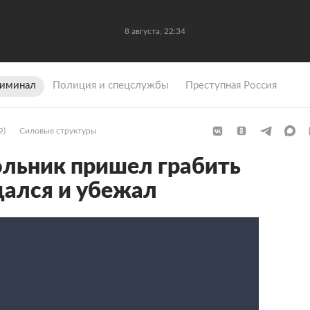
8 августа, 22:34
иминал
Полиция и спецслужбы
Преступная Россия
9)
Силовые структуры
льник пришел грабить
щался и убежал