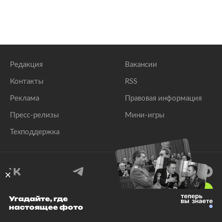
Редакция
Вакансии
Контакты
RSS
Реклама
Правовая информация
Пресс-релизы
Мини-игры
Техподдержка
18
+
Угадайте, где
настоящее фото
© 1999–2026 Все права защищены.
ООО «Лента.Ру»