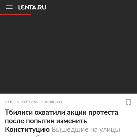
11
A
20:10, 14 ноября 2019
Бывший СССР
Тбилиси охватили акции протеста
после попытки изменить
Конституцию
Вышедшие на улицы