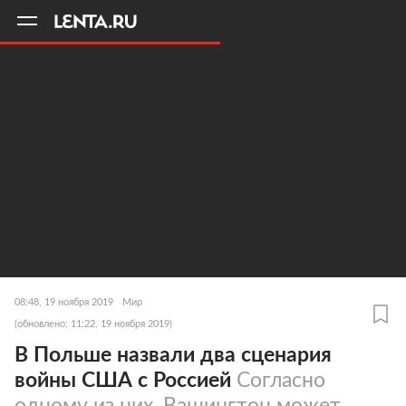
11
A
08:48, 19 ноября 2019
Мир
(обновлено: 11:22, 19 ноября 2019)
В Польше назвали два сценария
войны США с Россией
Согласно
одному из них, Вашингтон может