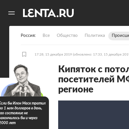
11
A
Россия
Все
Общество
Политика
Происше
17:28, 15 декабря 2019
(обновлено: 17:33, 15 декабря 201
Кипяток с пото
посетителей М
регионе
Если бы Илон Маск тратил
по 1 млн долларов в день,
его состояние не
закончилось бы и через
2000 лет