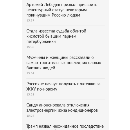
Артемий Лебедев призвал присвоить
нецензурный статус некоторым
покинувшим Россию людям
15:39
Стала известна судьба облитой
кислотой бывшим парнем
петербурженки
15:38
Мужчины и женщины рассказали о
самых трогательных последних словах
близких людей
15:34
Россияне начнут получать платежки за
ЖКУ по-новому
15:28
Санду анонсировала отключения
электроэнергии из-за кондиционеров
15:24
Трамп назвал неожиданное последствие