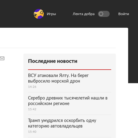
Игры
Лента добра
Войти
Последние новости
ВСУ атаковали Ялту. На берег
выбросило морской дрон
14:26
Серебро древних тысячелетий нашли в
российском регионе
15:42
Трамп умудрился оскорбить одну
категорию автовладельцев
15:40