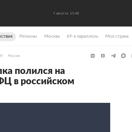
7 августа, 15:48
ствия
Регионы
Москва
69-я параллель
Моя страна
9)
Россия
лка полился на
ФЦ в российском