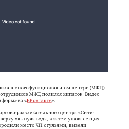
ошла в многофункциональном центре (МФЦ)
 сотрудников МФЦ полился кипяток. Видео
нформ» во «
ВКонтакте
».
ргово-развлекательного центра «Сити-
сверху хлынула вода, а затем упала секция
ородили место ЧП стульями, вывели