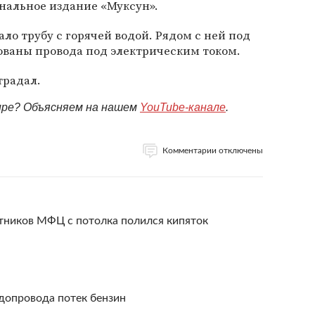
нальное издание «Муксун».
ло трубу с горячей водой. Рядом с ней под
ованы провода под электрическим током.
традал.
мире? Объясняем на нашем
YouTube-канале
.
Комментарии отключены
отников МФЦ с потолка полился кипяток
допровода потек бензин