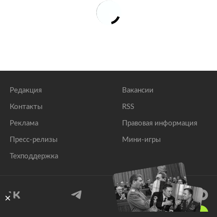
Редакция
Вакансии
Контакты
RSS
Реклама
Правовая информация
Пресс-релизы
Мини-игры
Техподдержка
18
+