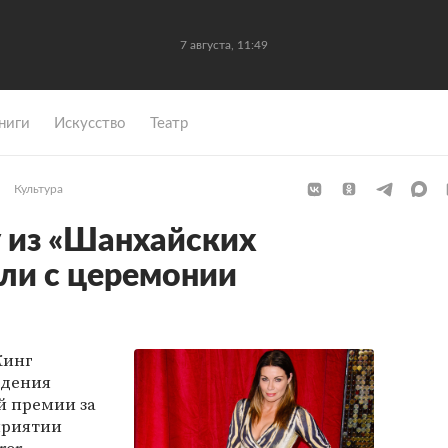
7 августа, 11:49
ниги
Искусство
Театр
Культура
 из «Шанхайских
ли с церемонии
Кинг
ждения
й премии за
оприятии