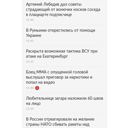
Артемий Лебедев дал советы
страдающей от вонючих носков соседа
в плацкарте подписчице
11:44
В Румынии открестились от помощи
Украине
11:41
Раскрыта возможная тактика ВСУ при
атаке на Екатеринбург
11:41
Боец ММА с опущенной головой
выслушал приговор за наркотики и
попал на видео
11:40
Любительнице загара наложили 60 швов
на лицо
11:34
В России отреагировали на желание
страны НАТО сбивать ракеты над