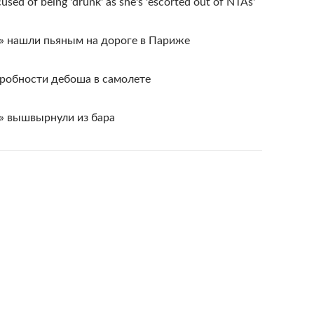
used of being 'drunk' as she's 'escorted out of NTAs'
» нашли пьяным на дороге в Париже
робности дебоша в самолете
» вышвырнули из бара