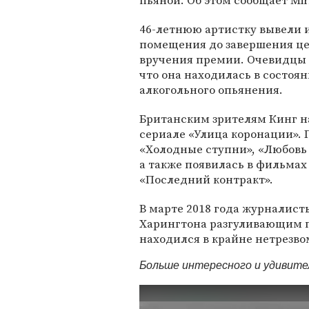
пьяной. Об этом сообщает Mirr
46-летнюю артистку вывели 
помещения до завершения ц
вручения премии. Очевидцы
что она находилась в состоя
алкогольного опьянения.
Британским зрителям Кинг на
сериале «Улица коронации». 
«Холодные ступни», «Любовь 
а также появилась в фильма
«Последний контракт».
В марте 2018 года журналис
Харингтона разгуливающим п
находился в крайне нетрезво
Больше интересного и удивит