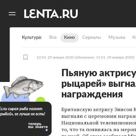
11
A
Культура
Все
Кино
Сериалы
Музыка
К
10:54, 29 января 2020
(обновлено: 11:01, 29 января 2020)
Пьяную актрису
рыцарей» выгна
награждения
Британскую актрису Элисон 
Если сырая рыба пахнет
«рыбой», ее лучше не есть!
выгнали с церемонии награ
Национальной телевизионно
то, что та появилась на мер