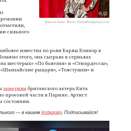
or.
из
еремонии
Элисон Кинг. Фото: Globallookpress.com
 отметили,
нии сильного
иболее известна по роли Карлы Коннор в
Помимо этого, она сыграла в сериалах
на шестерых» «По болезни» и «Стюардессы»,
х «Шанхайские рыцари», «Толстушки» и
ты
заметили
британского актера Кита
о проезжей части в Париже. Артист
м состоянии.
ельного — в нашем
Instagram
. Подписывайся!