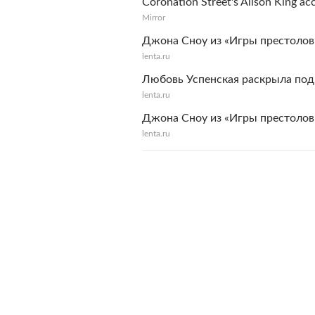
Coronation Street's Alison King acc
Mirror
Джона Сноу из «Игры престолов
lenta.ru
Любовь Успенская раскрыла под
lenta.ru
Джона Сноу из «Игры престолов
lenta.ru