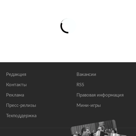
Редакция
Вакансии
Контакты
RSS
Реклама
Правовая информация
Пресс-релизы
Мини-игры
Техподдержка