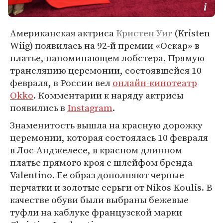
Американская актриса
Кристен Уиг
(Kristen
Wiig) появилась на 92-й премии «Оскар» в
платье, напоминающем лобстера. Прямую
трансляцию церемонии, состоявшейся 10
февраля, в России вел
онлайн-кинотеатр
Okko
. Комментарии к наряду актрисы
появились в
Instagram
.
Знаменитость вышла на красную дорожку
церемонии, которая состоялась 10 февраля
в Лос-Анджелесе, в красном длинном
платье прямого кроя с шлейфом бренда
Valentino. Ее образ дополняют черные
перчатки и золотые серьги от Nikos Koulis. В
качестве обуви были выбраны бежевые
туфли на каблуке французской марки