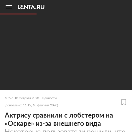
11
A
10:57, 10 февраля 2020
Ценности
(обновлено: 11:15, 10 февраля 2020)
Актрису сравнили с лобстером на
«Оскаре» из-за внешнего вида
Некоторые пользователи решили, что