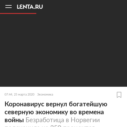
11
A
07:44, 25 марта 2020
Экономика
Коронавирус вернул богатейшую
северную экономику во времена
войны
Безработица в Норвегии