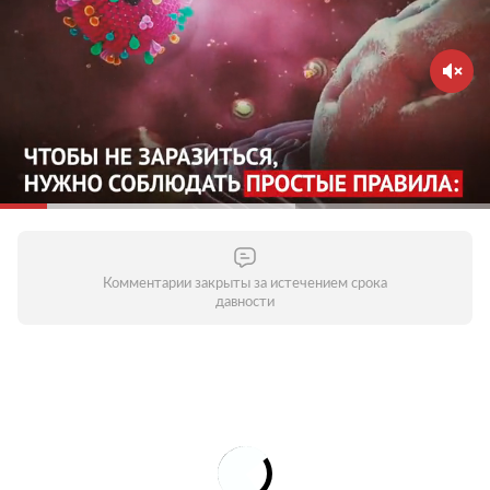
Зачем это нужно?
Вирус распространяется в
общественных местах — старайтесь их избегать.
Домашний режим особенно важно соблюдать
людям старше 65 лет и тем, кто страдает
хроническими заболеваниями. Молодым стоит
воздержаться от личного общения с родителями,
бабушками и дедушками и пожилыми людьми
вообще. Старайтесь поддерживать контакты по
телефону или через интернет — это поможет
уберечь пожилых людей от опасности заражения.
Комментарии закрыты за истечением срока
давности
Соблюдайте дистанцию в общественных местах
Зачем это нужно?
Кашляя или чихая, человек с
респираторной инфекцией, такой как COVID-19,
распространяет вокруг себя мельчайшие капли,
содержащие вирус. Если вы находитесь слишком
близко, то можете заразиться вирусом при
вдыхании воздуха. Держитесь от людей на