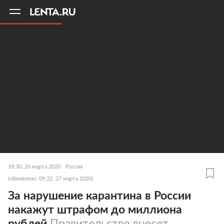
11
A
18:30, 26 марта 2020
Россия
(обновлено: 09:22, 27 марта 2020)
За нарушение карантина в России
накажут штрафом до миллиона
рублей
Правительство внесет