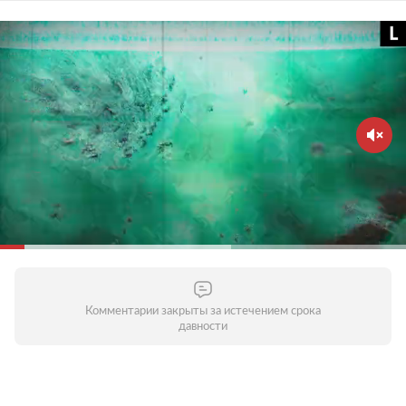
Старайтесь не выходить из дома без
необходимости
Зачем это нужно?
Вирус распространяется в
общественных местах — старайтесь их избегать.
Домашний режим особенно важно соблюдать
людям старше 65 лет и тем, кто страдает
хроническими заболеваниями. Молодым стоит
воздержаться от личного общения с родителями,
бабушками и дедушками и пожилыми людьми
вообще. Старайтесь поддерживать контакты по
телефону или через интернет — это поможет
уберечь пожилых людей от опасности заражения.
Комментарии закрыты за истечением срока
давности
Соблюдайте дистанцию в общественных местах
Зачем это нужно?
Кашляя или чихая, человек с
респираторной инфекцией, такой как COVID-19,