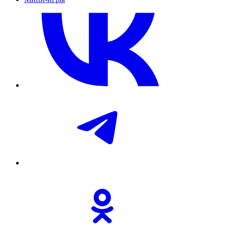
Зачем это нужно?
Если на поверхности рук есть вирус, то
обработка спиртосодержащим средством или мытье рук с
мылом убьет его.
По возможности не трогайте руками глаза, нос и рот
Зачем это нужно?
Руки касаются многих поверхностей,
на которых может присутствовать вирус. Прикасаясь к
глазам, носу или рту, можно перенести вирус с кожи рук в
организм.
Соблюдайте правила респираторной гигиены
При кашле и чихании прикрывайте рот и нос салфеткой
или сгибом локтя; сразу выбрасывайте салфетку в
контейнер для мусора с крышкой, обрабатывайте руки
спиртосодержащим антисептиком или мойте их водой с
мылом.
Зачем это нужно?
Это позволит предотвратить