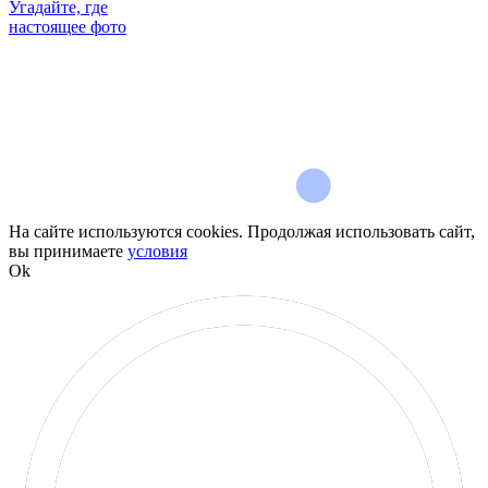
Москвы: +7 (495) 870-45-09.
Угадайте, где
настоящее фото
Источник: Всемирная организация здравоохранения
На сайте используются cookies. Продолжая использовать сайт,
вы принимаете
условия
Ok