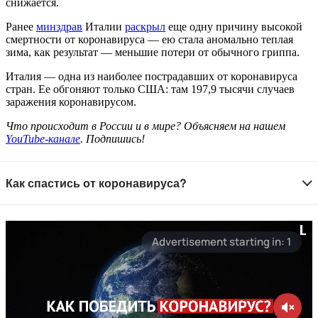
снижается.
Ранее
минздрав
Италии
раскрыл
еще одну причину высокой
смертности от коронавируса — ею стала аномально теплая
зима, как результат — меньшие потери от обычного гриппа.
Италия — одна из наиболее пострадавших от коронавируса
стран. Ее обгоняют только США: там 197,9 тысячи случаев
заражения коронавирусом.
Что происходит в России и в мире? Объясняем на нашем
YouTube-канале
. Подпишись!
Как спастись от коронавируса?
Старайтесь не выходить из дома без необходимости
Зачем это нужно?
Вирус распространяется в
общественных местах — старайтесь их избегать.
Домашний режим особенно важно соблюдать людям