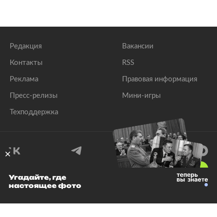
Редакция
Вакансии
Контакты
RSS
Реклама
Правовая информация
Пресс-релизы
Мини-игры
Техподдержка
18
+
Угадайте, где
настоящее фото
© 1999–2026 Все права защищены.
ООО «Лента.Ру»
Лента добра