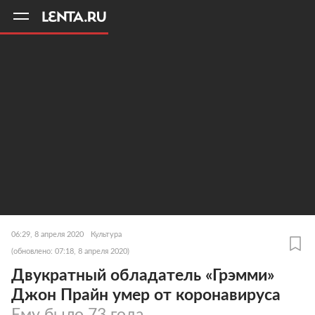
11
A
06:29, 8 апреля 2020
Культура
(обновлено: 07:18, 8 апреля 2020)
Двукратный обладатель «Грэмми»
Джон Прайн умер от коронавируса
Ему было 73 года