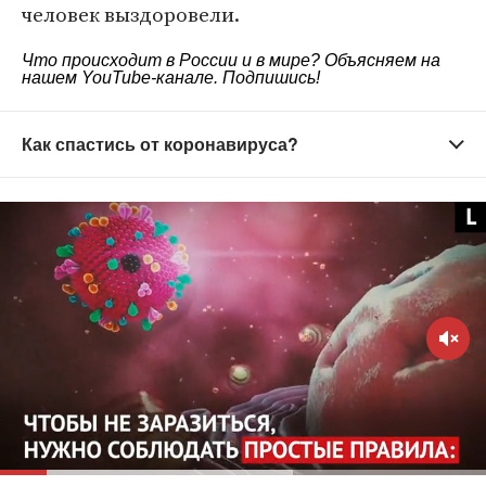
человек выздоровели.
Что происходит в России и в мире? Объясняем на
нашем
YouTube-канале
. Подпишись!
Как спастись от коронавируса?
Старайтесь не выходить из дома без
необходимости
Зачем это нужно?
Вирус распространяется в
общественных местах — старайтесь их избегать.
Домашний режим особенно важно соблюдать
людям старше 65 лет и тем, кто страдает
хроническими заболеваниями. Молодым стоит
воздержаться от личного общения с родителями,
бабушками и дедушками и пожилыми людьми
вообще. Старайтесь поддерживать контакты по