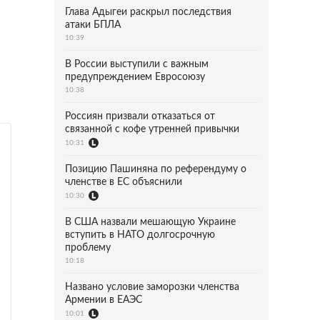
Глава Адыгеи раскрыл последствия
атаки БПЛА
10:39
В России выступили с важным
предупреждением Евросоюзу
10:38
Россиян призвали отказаться от
связанной с кофе утренней привычки
10:31
Позицию Пашиняна по референдуму о
членстве в ЕС объяснили
10:30
В США назвали мешающую Украине
вступить в НАТО долгосрочную
проблему
10:18
Названо условие заморозки членства
Армении в ЕАЭС
10:01