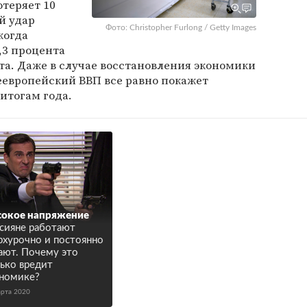
отеряет 10
й удар
Фото: Christopher Furlong / Getty Images
когда
,3 процента
та. Даже в случае восстановления экономики
еевропейский ВВП все равно покажет
итогам года.
окое напряжение
сияне работают
рхурочно и постоянно
ают. Почему это
ько вредит
номике?
арта 2020