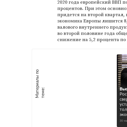
2020 года европейский ВВП п
процентов. При этом основно
придется на второй квартал, 
экономика Европы лишится 8
валового внутреннего продук
во второй половине года общ
снижение на 5,2 процента по 
М
а
т
р
и
а
л
ы
п
о
т
е
м
е
е
:
Выс
Рос
све
уст
тол
эко
30 м