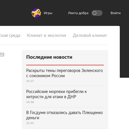
Игры
Лента добра
Войти
ская среда
Климат и экология
Деловой климат
Последние новости
Раскрыты темы переговоров Зеленского
с союзником России
10:37
Российские морпехи прибегли к
хитрости для атаки в ДНР
10:48
В Госдуме отказались давать Плющенко
деньги
10:45