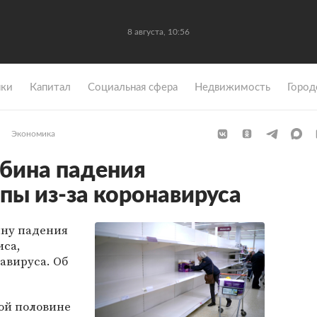
8 августа, 10:56
ки
Капитал
Социальная сфера
Недвижимость
Город
Экономика
бина падения
пы из-за коронавируса
ину падения
иса,
авируса. Об
ой половине