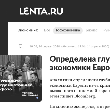
11
A
Экономика
Все
Госэкономика
Бизнес
Рын
18:58, 14 апреля 2020
(обновлено: 19:06, 14 апреля 2020)
Определена глу
экономики Евро
Аналитики определили глуб
Угадайте,
экономики Европы из-за криз
где настоящее
фото
вызванного пандемией корон
этом пишет
Bloomberg
.
По мнению экспертов, в перв