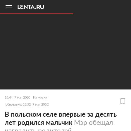
11
A
18:44, 7 мая 2020
Из жизни
(обновлено: 18:52, 7 мая 2020)
В польском селе впервые за десять
лет родился мальчик
Мэр обещал
наградить родителей