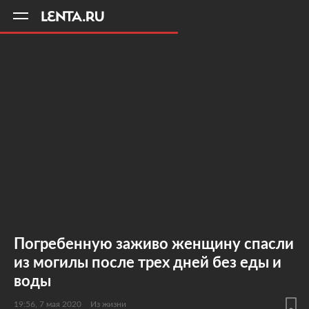
11
A
Погребенную заживо женщину спасли
из могилы после трех дней без еды и
воды
19:56, 7 мая 2020
Из жизни