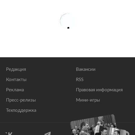
Редакция
Вакансии
Контакты
RSS
Реклама
Правовая информация
Пресс-релизы
Мини-игры
Техподдержка