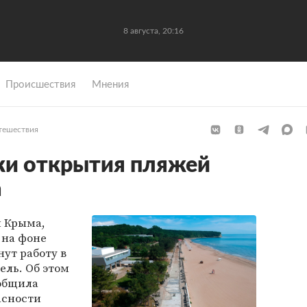
8 августа, 20:16
Происшествия
Мнения
тешествия
ки открытия пляжей
а
и Крыма,
 на фоне
ут работу в
ель. Об этом
общила
асности