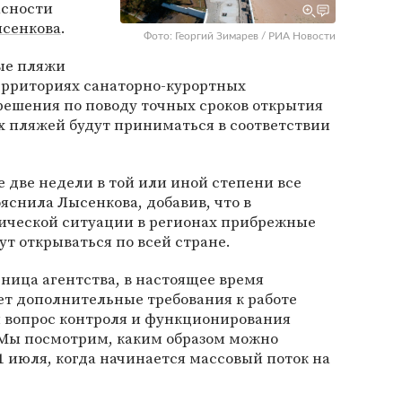
асности
ысенкова
.
Фото: Георгий Зимарев / РИА Новости
ные пляжи
ерриториях санаторно-курортных
 решения по поводу точных сроков открытия
 пляжей будут приниматься в соответствии
 две недели в той или иной степени все
яснила Лысенкова, добавив, что в
ической ситуации в регионах прибрежные
т открываться по всей стране.
дница агентства, в настоящее время
т дополнительные требования к работе
и вопрос контроля и функционирования
Мы посмотрим, каким образом можно
1 июля, когда начинается массовый поток на