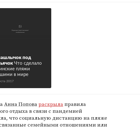
шашлычок под
ьячок
Что сделало
инские пляжи
шими в мире
уста 2017
ра
Анна Попова
раскрыла
правила
ого отдыха в связи с пандемией
ула, что социальную дистанцию на пляже
 связанные семейными отношениями или