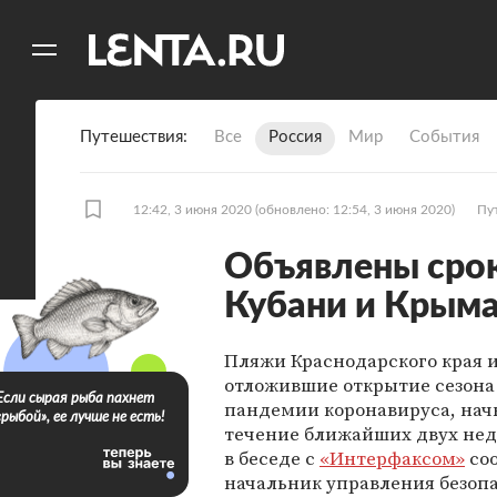
11
A
Путешествия
Все
Россия
Мир
События
12:42, 3 июня 2020
(обновлено: 12:54, 3 июня 2020)
Пу
Объявлены сро
Кубани и Крым
Пляжи Краснодарского края 
отложившие открытие сезона
Если сырая рыба пахнет
пандемии коронавируса, начн
«рыбой», ее лучше не есть!
течение ближайших двух нед
в беседе с
«Интерфаксом»
со
начальник управления безоп