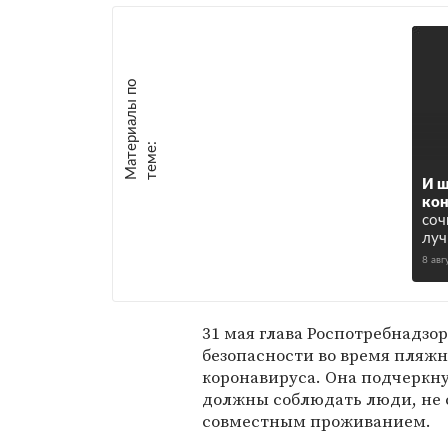
М
а
т
р
и
а
л
ы
п
о
т
е
м
е
е
:
И 
кон
соч
луч
8 авг
31 мая глава Роспотребнадзо
безопасности во время пляжн
коронавируса. Она подчеркн
должны соблюдать люди, не
совместным проживанием.