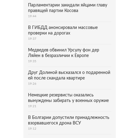
Парламентарии закидали яйцами главу
правящей партии Косова
19:44
В ГИБДД анонсировали массовые
проверки на дорогах
19:37
Медведев обвинил Урсулу фон дер
Ляйен в безразличии к Европе
19:35
Друг Долиной высказался о подаренной
ей после скандала квартире
19:26
Немецкие резервисты оказались
вынуждены забирать у военных оружие
19:21
В Болгарии допустили принадлежность
взорвавшегося дрона ВСУ
19:12