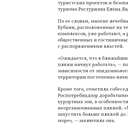
туристских проектов и безоп
туризма
Ростуризма
Елена Л
По ее словам, многие лечеб
Кубани, расположенные на т
комплексов, уже работают, а
общественных и гостиничных
с распоряжениями властей.
«Ожидается, что в ближайшие
пляжи начнут работать», — по
зависимости от эпидемиолог
территории постепенно начну
Кроме того, отметила собесе
Роспотребнадзор
дорабатывае
курортных зон, в особенност
неорганизованных пляжей. «
запустить больше пляжей до 
море», — заключила она.