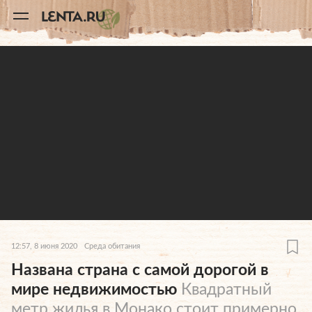
11
A
12:57, 8 июня 2020
Среда обитания
Названа страна с самой дорогой в
мире недвижимостью
Квадратный
метр жилья в Монако стоит примерно