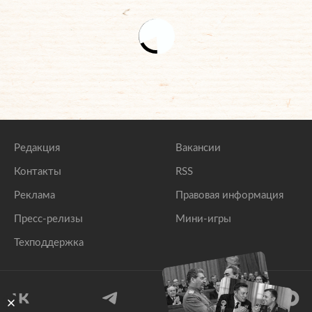
Редакция
Вакансии
Контакты
RSS
Реклама
Правовая информация
Пресс-релизы
Мини-игры
Техподдержка