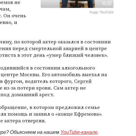
ремов не
чам,
Кадр: YouTube
т. Он очень
евно, и
ину, по которой актер оказался в состоянии
ения перед смертельной аварией в центре
ртиста в этот день «умер близкий человек».
ходившийся в состоянии алкогольного
 центре Москвы. Его автомобиль выехал на
в фургон, водитель которого,
Сергей
е из-за потери крови. Сам актер не
 под домашний арест.
бращение, в котором предложил семье
еля помощь и заявил о «конце Ефремова».
 актера отвергли.
мире? Объясняем на нашем
YouTube-канале
.