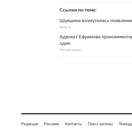
Ссылки по теме
Шукшина возмутилась появление
lenta.ru
Адвокат Ефремова прокомментир
один
Пятый канал
Редакция
Реклама
Контакты
Пресс-релизы
Техпод