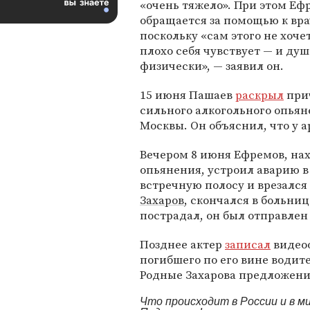
«очень тяжело». При этом Еф
обращается за помощью к вра
поскольку «сам этого не хоче
плохо себя чувствует — и душ
физически», — заявил он.
15 июня Пашаев
раскрыл
прич
сильного алкогольного опьян
Москвы. Он объяснил, что у а
Вечером 8 июня Ефремов, на
опьянения, устроил аварию в
встречную полосу и врезался 
Захаров
, скончался в больниц
пострадал, он был отправлен
Позднее актер
записал
видеоо
погибшего по его вине водит
Родные Захарова предложение
Что происходит в России и в 