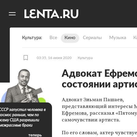
11
A
Культура
Все
Кино
Сериалы
Музыка
К
03:35, 16 июня 2020
Культура
Адвокат Ефремо
состоянии арти
Адвокат Эльман Пашаев,
представляющий интересы
СССР запустил человека в
Ефремова
, рассказал «Пятому
космос раньше, чем по
самочувствии артиста.
всему США разрешили
межрасовые браки
По его словам, актер чувствуе