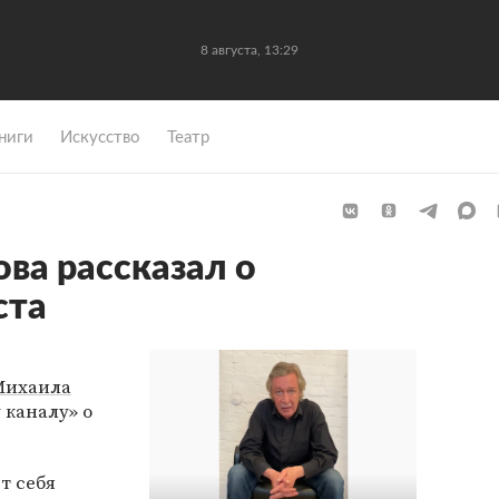
8 августа, 13:29
ниги
Искусство
Театр
ва рассказал о
ста
Михаила
 каналу» о
т себя