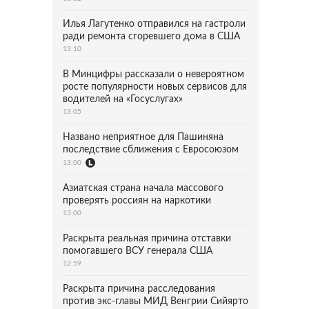
Илья Лагутенко отправился на гастроли
ради ремонта сгоревшего дома в США
13:10
В Минцифры рассказали о невероятном
росте популярности новых сервисов для
водителей на «Госуслугах»
13:05
Названо неприятное для Пашиняна
последствие сближения с Евросоюзом
13:00
Азиатская страна начала массового
проверять россиян на наркотики
13:00
Раскрыта реальная причина отставки
помогавшего ВСУ генерала США
12:59
Раскрыта причина расследования
против экс-главы МИД Венгрии Сийярто