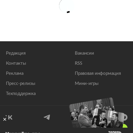
Редакция
Вакансии
Контакты
RSS
Реклама
Правовая информация
Пресс-релизы
Мини-игры
Техподдержка
18
+