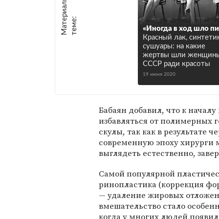
М
а
т
р
и
а
л
ы
п
о
т
е
м
е
е
:
«Иногда в ход шло п
Красный лак, синтети
сушуары: на какие
жертвы шли женщины
СССР ради красоты
19 июня 2020
Бабаян добавил, что к началу
избавляться от полимерных г
скулы, так как в результате
современную эпоху хирурги м
выглядеть естественно, завер
Самой популярной пластичес
ринопластика (коррекция фо
— удаление жировых отложени
вмешательство стало особен
когда у многих людей появил