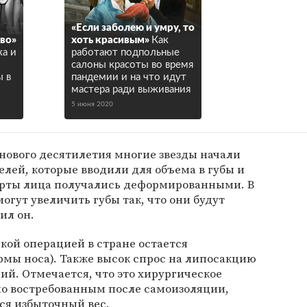
«Если заболею и умру, то
иво»
хоть красивым»
Как
ка и
работают подпольные
салоны красоты во время
 в
пандемии и на что идут
мастера ради выживания
5 июня 2020
 нового десятилетия многие звезды начали
елей, которые вводили для объема в губы и
 черты лица получались деформированными. В
огут увеличить губы так, что они будут
ил он.
кой операцией в стране остается
рмы носа). Также высок спрос на липосакцию
й. Отмечается, что это хирургическое
но востребованным после самоизоляции,
ся избыточный вес.