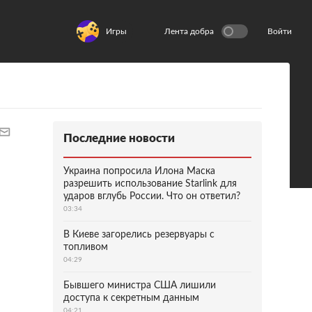
Игры
Лента добра
Войти
Последние новости
Украина попросила Илона Маска
разрешить использование Starlink для
ударов вглубь России. Что он ответил?
03:34
В Киеве загорелись резервуары с
топливом
04:29
Бывшего министра США лишили
доступа к секретным данным
04:21