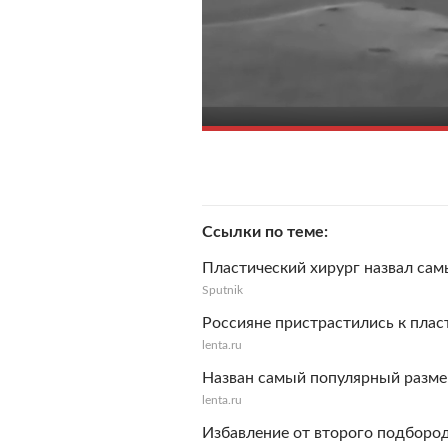
Ссылки по теме
Пластический хирург назвал са
Sputnik
Россияне пристрастились к пла
lenta.ru
Назван самый популярный разме
lenta.ru
Избавление от второго подбород