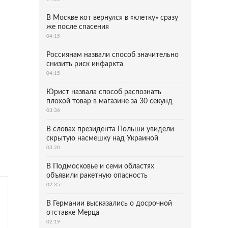
В Москве кот вернулся в «клетку» сразу
же после спасения
04:15
Россиянам назвали способ значительно
снизить риск инфаркта
04:15
Юрист назвала способ распознать
плохой товар в магазине за 30 секунд
03:36
В словах президента Польши увидели
скрытую насмешку над Украиной
03:20
В Подмосковье и семи областях
объявили ракетную опасность
02:35
В Германии высказались о досрочной
отставке Мерца
02:19