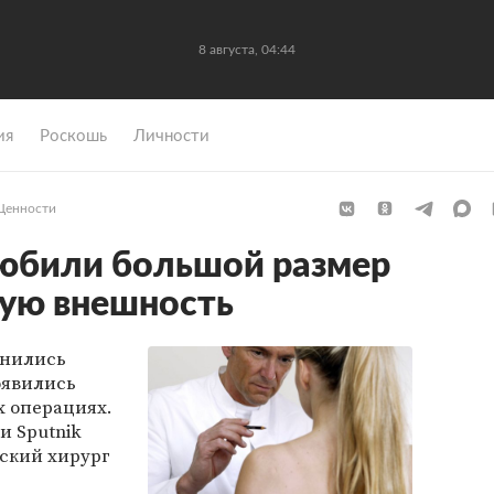
8 августа, 04:44
ия
Роскошь
Личности
Ценности
любили большой размер
ную внешность
енились
оявились
х операциях.
и Sputnik
ский хирург