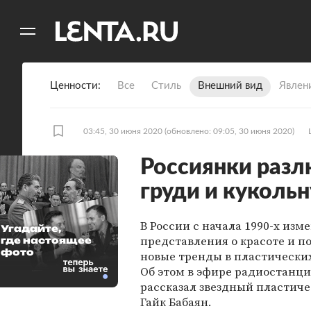
11
A
Ценности
Все
Стиль
Внешний вид
Явлен
03:45, 30 июня 2020
(обновлено: 09:05, 30 июня 2020)
Россиянки раз
груди и куколь
В России с начала 1990-х изм
Угадайте,
представления о красоте и п
где настоящее
фото
новые тренды в пластически
Об этом в эфире радиостанци
рассказал звездный пластиче
Гайк Бабаян.