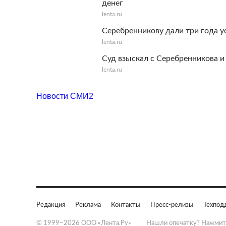
денег
lenta.ru
Серебренникову дали три года у
lenta.ru
Суд взыскал с Серебренникова и
lenta.ru
Новости СМИ2
Редакция
Реклама
Контакты
Пресс-релизы
Техпод
© 1999–2026 ООО «Лента.Ру»
Нашли опечатку? Нажмит