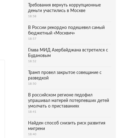
Требования вернуть коррупционные
деньги участились в Москве
18:58
В России рекордно подешевел самый
бюджетный «Москвич»
18:57
Глава МИД Азербайджана встретился с
Будановым
18:52
Трамп провел закрытое совещание с
разведкой
18:50
В российском регионе педофил
упрашивал матерей потерпевших детей
умолчать о приставаниях
18:41
Найден способ снизить риск развития
мигрени
18:40