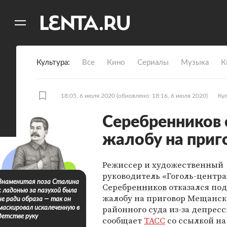
11
A
Культура
Все
Кино
Сериалы
Музыка
К
18:05, 6 июля 2020
(обновлено: 18:16, 6 июля 2020)
Ку
Серебренников 
жалобу на приг
Режиссер и художественный
руководитель «Гоголь-центр
Знаменитая поза Сталина
Серебренников
отказался под
с ладонью за пазухой была
жалобу на приговор Мещанск
не ради образа — так он
районного суда из-за депресс
маскировал искалеченную в
детстве руку
сообщает
ТАСС
со ссылкой на