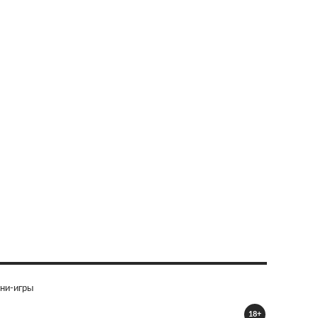
ни-игры
18+