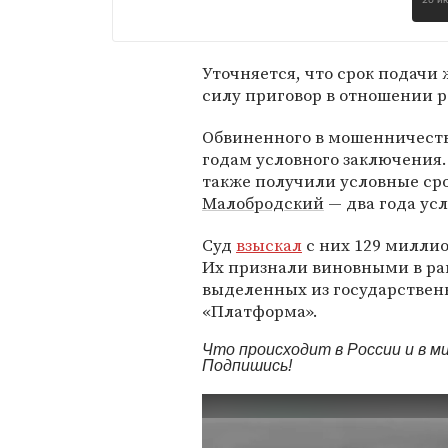
26 и
Уточняется, что срок подачи 
силу приговор в отношении 
Обвиненного в мошенничест
годам условного заключения
также получили условные ср
Малобродский
— два года усл
Суд
взыскал
с них 129 миллио
Их признали виновными в рам
выделенных из государствен
«Платформа».
Что происходит в России и в 
Подпишись!