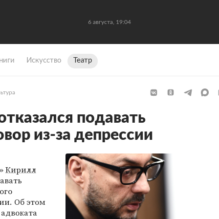
6 августа, 19:04
ниги
Искусство
Театр
льтура
отказался подавать
овор из-за депрессии
а»
Кирилл
авать
ого
ии. Об этом
 адвоката