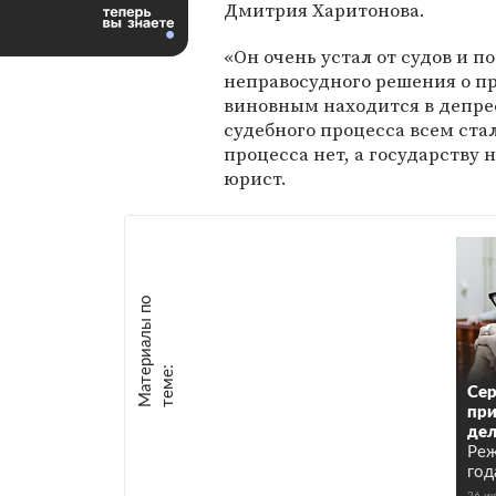
Дмитрия Харитонова.
«Он очень устал от судов и п
неправосудного решения о п
виновным находится в депре
судебного процесса всем ста
процесса нет, а государству 
юрист.
М
а
т
р
и
а
л
ы
п
о
т
е
м
е
е
:
Се
при
дел
Реж
год