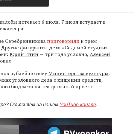
юня 2020
жалобы истекает 6 июля. 7 июля вступает в
режиссера.
ве Серебренникова
приговорили
к трем
. Другие фигуранты дела «Седьмой студии»
оки:
Юрий Итин
— три года условно,
Алексей
овно.
нов рублей по иску
Министерства культуры
.
ках уголовного дела о хищении средств,
ного бюджета на театральный проект
мире? Объясняем на нашем
YouTube-канале
.