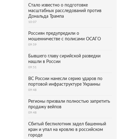
Стало известно о подготовке
масштабных расследований против
Дональда Трампа
10:07
Россиян предупредили о
мошенничестве с полисами ОСАГО
09:59
Бывшего главу сирийской разведки
нашли в России
09:51
ВС России нанесли серию ударов по
портовой инфраструктуре Украины
09:48
Регионы призвали полностью запретить
продажу вейпов
09:48
Сбитый беспилотник задел башенный
кран и упал на кровлю в российском
городе