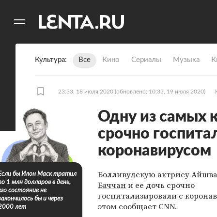
11
A
Культура
Все
Кино
Сериалы
Музыка
К
23:33, 18 июля 2020
(обновлено: 10:33, 19 июля 2020)
Одну из самых 
срочно госпита
коронавирусом
Болливудскую актрису Айшв
Если бы Илон Маск тратил
по 1 млн долларов в день,
Баччан
и ее дочь срочно
его состояние не
госпитализировали с коронав
закончилось бы и через
этом сообщает CNN.
2000 лет