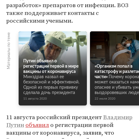
разработок» препаратов от инфекции. ВОЗ
также поддерживает контакты с
российскими учеными.
Материалы по теме
Путин объявил о
регистрации первой в мире
«Организм попал в
вакцины от коронавируса
катастрофу и разлета
Минздрав назвал ее
части»
Почему корон
безопасной и эффективной.
может оказаться нам
Одной из первых прививку
опаснее и убивать уж
сделала дочь президента
выздоровевших люд
11 августа 2020
22 июля 2020
11 августа российский президент
Владимир
Путин
объявил
о регистрации первой
вакцины от коронавируса, заявив, что