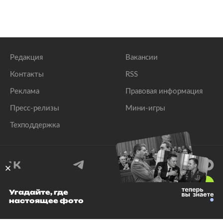
Редакция
Вакансии
Контакты
RSS
Реклама
Правовая информация
Пресс-релизы
Мини-игры
Техподдержка
18
+
Угадайте, где
настоящее фото
© 1999–2026 Все права защищены.
ООО «Лента.Ру»