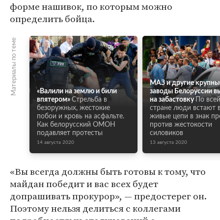
форме нашивок, по которым можно
определить бойца.
Материалы по теме
МАЗ и другие крупны
«Валили на землю и били
заводы Белоруссии 
впятером»
Стрельба в
на забастовку
По все
безоружных, жестокие
стране люди встают 
побои и кровь на асфальте.
живые цепи в знак пр
Как белорусский ОМОН
против жестокости
подавляет протесты
силовиков
14 августа 2020
13 августа 2020
«Вы всегда должны быть готовы к тому, что
майдан победит и вас всех будет
допрашивать прокурор», — предостерег он.
Поэтому нельзя делиться с коллегами