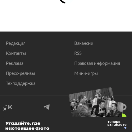
Редакция
Вакансии
Контакты
RSS
Реклама
Правовая информация
Пресс-релизы
Мини-игры
Техподдержка
18
+
Угадайте, где
настоящее фото
© 1999–2026 Все права защищены.
ООО «Лента.Ру»