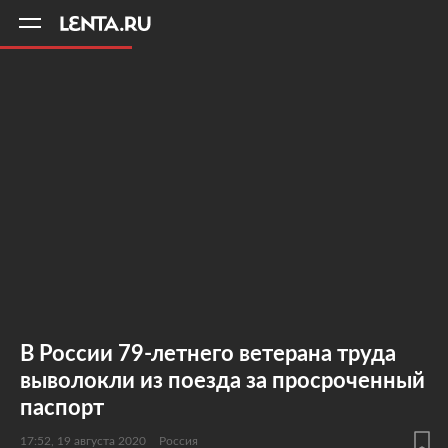
11
A
В России 79-летнего ветерана труда
выволокли из поезда за просроченный
паспорт
17:52, 19 августа 2020
Россия