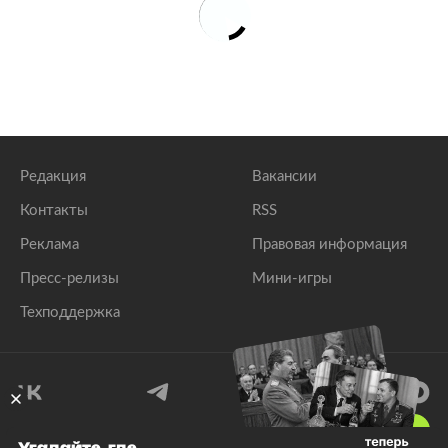
Редакция
Вакансии
Контакты
RSS
Реклама
Правовая информация
Пресс-релизы
Мини-игры
Техподдержка
18
+
Угадайте, где