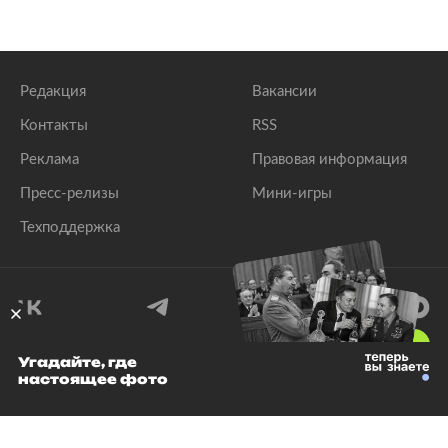
Редакция
Вакансии
Контакты
RSS
Реклама
Правовая информация
Пресс-релизы
Мини-игры
Техподдержка
18
+
Угадайте, где
настоящее фото
© 1999–2026 Все права защищены.
ООО «Лента.Ру»
Лента добра