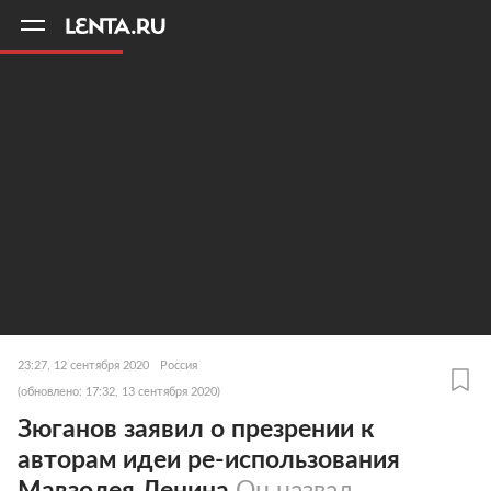
11
A
23:27, 12 сентября 2020
Россия
(обновлено: 17:32, 13 сентября 2020)
Зюганов заявил о презрении к
авторам идеи ре-использования
Мавзолея Ленина
Он назвал