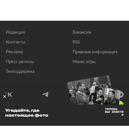
Редакция
Вакансии
Контакты
RSS
Реклама
Правовая информация
Пресс-релизы
Мини-игры
Техподдержка
18
+
Угадайте, где
настоящее фото
© 1999–2026 Все права защищены.
ООО «Лента.Ру»