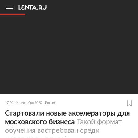
11
A
17:00, 14 сентября 2020
Россия
Стартовали новые акселераторы для
московского бизнеса
Такой формат
обучения востребован среди