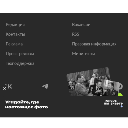
Редакция
Вакансии
Контакты
RSS
Реклама
Правовая информация
Пресс-релизы
Мини-игры
Техподдержка
18
+
Угадайте, где
настоящее фото
© 1999–2026 Все права защищены.
ООО «Лента.Ру»
Лента добра