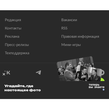
Редакция
Вакансии
Контакты
RSS
Реклама
Правовая информация
Пресс-релизы
Мини-игры
Техподдержка
18
+
Угадайте, где
настоящее фото
© 1999–2026 Все права защищены.
ООО «Лента.Ру»
Лента добра