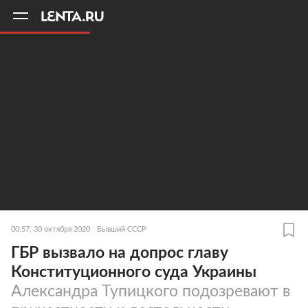
11
A
00:57, 30 октября 2020
Бывший СССР
ГБР вызвало на допрос главу
Конституционного суда Украины
Александра Тупицкого подозревают в