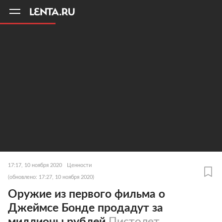
11
A
17:17, 10 ноября 2020
Ценности
(обновлено: 17:27, 10 ноября 2020)
Оружие из первого фильма о
Джеймсе Бонде продадут за
миллионы рублей
Пистолет