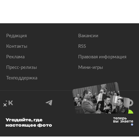
Редакция
Вакансии
Контакты
RSS
Реклама
Правовая информация
Пресс-релизы
Мини-игры
Техподдержка
18
+
Угадайте, где
настоящее фото
© 1999–2026 Все права защищены.
ООО «Лента.Ру»