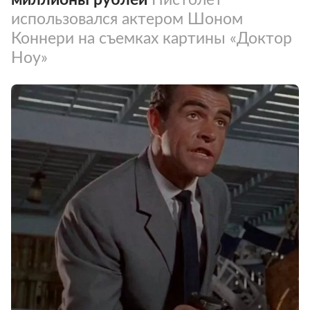
использовался актером Шоном
Коннери на съемках картины «Доктор
Ноу»