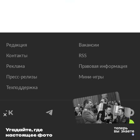
Редакция
Вакансии
Контакты
RSS
Реклама
Правовая информация
Пресс-релизы
Мини-игры
Техподдержка
18
+
Угадайте, где
настоящее фото
© 1999–2026 Все права защищены.
ООО «Лента.Ру»