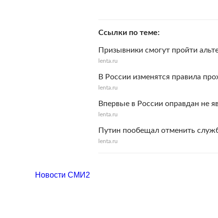
Ссылки по теме
Призывники смогут пройти аль
lenta.ru
В России изменятся правила пр
lenta.ru
Впервые в России оправдан не 
lenta.ru
Путин пообещал отменить служб
lenta.ru
Новости СМИ2