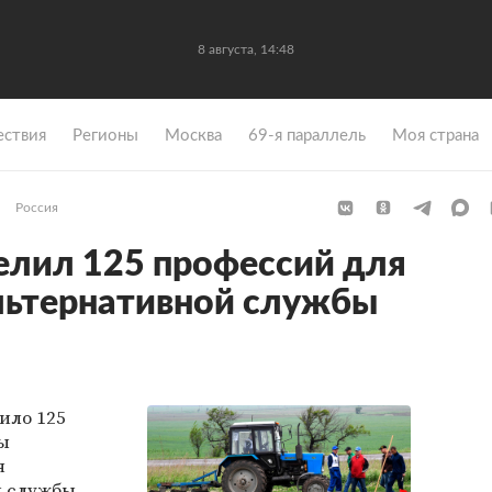
8 августа, 14:48
ствия
Регионы
Москва
69-я параллель
Моя страна
Россия
елил 125 профессий для
льтернативной службы
ило 125
ы
я
й службы