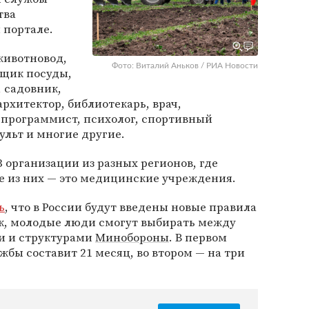
тва
 портале.
 животновод,
Фото: Виталий Аньков / РИА Новости
йщик посуды,
, садовник,
 архитектор, библиотекарь, врач,
 программист, психолог, спортивный
ульт и многие другие.
 организации из разных регионов, где
е из них — это медицинские учреждения.
ь
, что в России будут введены новые правила
ак, молодые люди смогут выбирать между
и и структурами
Минобороны
. В первом
жбы составит 21 месяц, во втором — на три