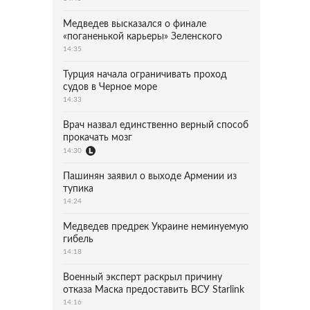
Медведев высказался о финале
«поганенькой карьеры» Зеленского
14:35
Турция начала ограничивать проход
судов в Черное море
14:33
Врач назвал единственно верный способ
прокачать мозг
14:30
Пашинян заявил о выходе Армении из
тупика
14:24
Медведев предрек Украине неминуемую
гибель
14:18
Военный эксперт раскрыл причину
отказа Маска предоставить ВСУ Starlink
14:16