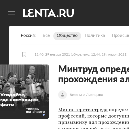
11
A
Россия
Все
Общество
Политика
Происше
12:40, 29 января 2021
(обновлено: 12:44, 29 января 2021)
Минтруд опред
прохождения а
Угадайте,
Вероника Лисицына
где настоящее
фото
Министерство труда
определ
профессий, которые доступн
призывнику для прохождени
альтернативной гражданско