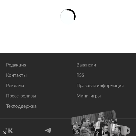
Редакция
Вакансии
Контакты
RSS
Реклама
Правовая информация
Пресс-релизы
Мини-игры
Техподдержка