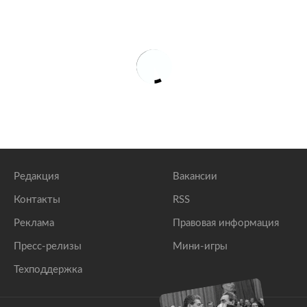
Редакция
Вакансии
Контакты
RSS
Реклама
Правовая информация
Пресс-релизы
Мини-игры
Техподдержка