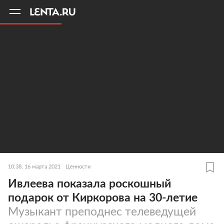
11
A
10:38, 16 марта 2021
Ценности
Ивлеева показала роскошный
подарок от Киркорова на 30-летие
Музыкант преподнес телеведущей