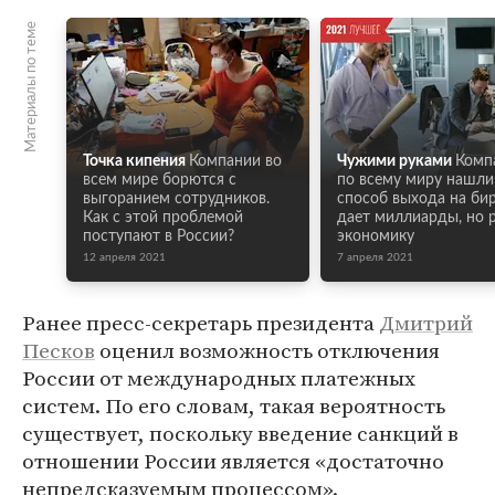
Материалы по теме
Точка кипения
Компании во
Чужими руками
Комп
всем мире борются с
по всему миру нашли
выгоранием сотрудников.
способ выхода на би
Как с этой проблемой
дает миллиарды, но 
поступают в России?
экономику
12 апреля 2021
7 апреля 2021
Ранее пресс-секретарь президента
Дмитрий
Песков
оценил возможность отключения
России от международных платежных
систем. По его словам, такая вероятность
существует, поскольку введение санкций в
отношении России является «достаточно
непредсказуемым процессом».