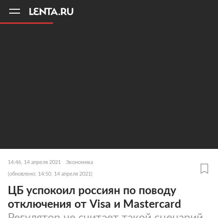
11
A
14:46, 14 апреля 2021
Экономика
(обновлено: 14:50, 14 апреля 2021)
ЦБ успокоил россиян по поводу
отключения от Visa и Mastercard
Регулятор не считает такой сценарий