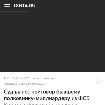
11
A
14:20, 22 апреля 2021
Силовые структуры
(обновлено: 14:39, 22 апреля 2021)
Суд вынес приговор бывшему
полковнику-миллиардеру из ФСБ
Кирилла Черкалина признали