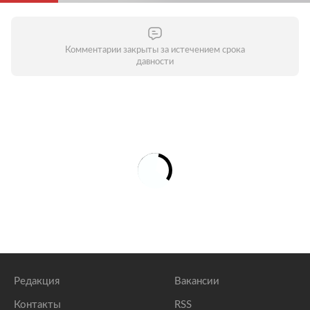
Комментарии закрыты за истечением срока
давности
Редакция
Вакансии
Контакты
RSS