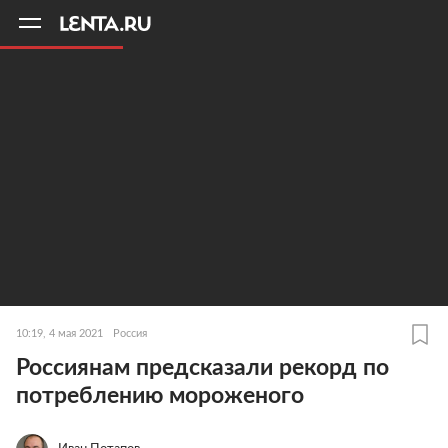
11
A
10:19, 4 мая 2021
Россия
Россиянам предсказали рекорд по
потреблению мороженого