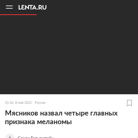
11
A
21:26, 8 мая 2021
Россия
Мясников назвал четыре главных
признака меланомы