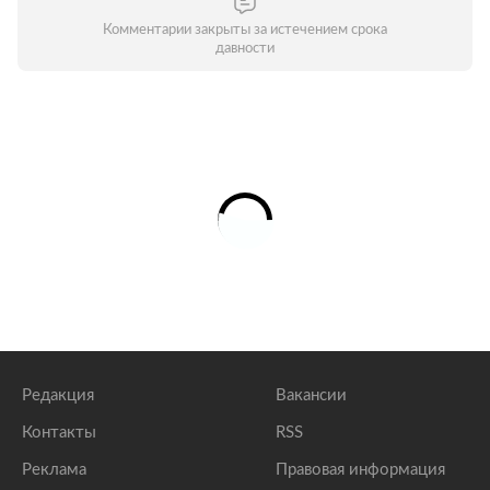
Комментарии закрыты за истечением срока
давности
Редакция
Вакансии
Контакты
RSS
Реклама
Правовая информация