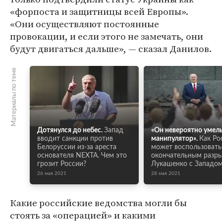
«форпоста и защитницы всей Европы».
«Они осуществляют постоянные
провокации, и если этого не замечать, они
будут двигаться дальше», — сказал Данилов.
Материалы по теме
Дотянулся до небес.
Запад
«Он невероятно умел
вводит санкции против
манипулятор».
Как Ро
Белоруссии из-за ареста
может воспользовать
основателя NEXTA. Чем это
окончательным разр
грозит России?
Лукашенко с Западо
26 мая 2021
28 мая 2021
Какие российские ведомства могли бы
стоять за «операцией» и какими