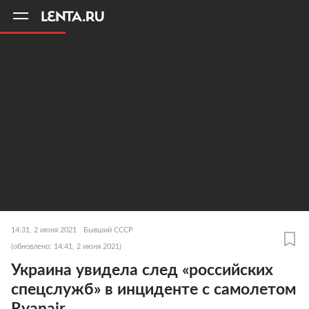
11
A
14:31, 2 июня 2021
Бывший СССР
(обновлено: 14:41, 2 июня 2021)
Украина увидела след «российских
спецслужб» в инциденте с самолетом
Ryanair