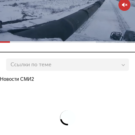
Ссылки по теме
Independence Day bloodbath: 142 people are killed in
Новости СМИ2
379 shootings across the US during July Fourth
weekend as celebrations turned violent
Daily Mail
Violent July Fourth results in dozens shot, several killed
Fox News
Independence Day fireworks, once joyous celebrations,
are now nightmares for these gun violence survivors
CNN