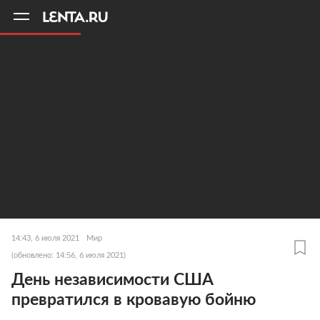
11
A
14:43, 6 июля 2021
Мир
(обновлено: 14:56, 6 июля 2021)
День независимости США
превратился в кровавую бойню