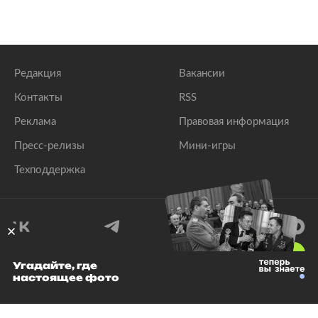
Появилось видео с места смертельной перестрелки
в США
lenta.ru
Редакция
Вакансии
Контакты
RSS
Реклама
Правовая информация
Пресс-релизы
Мини-игры
Техподдержка
18
+
Угадайте, где
настоящее фото
© 1999–2026 Все права защищены.
ООО «Лента.Ру»