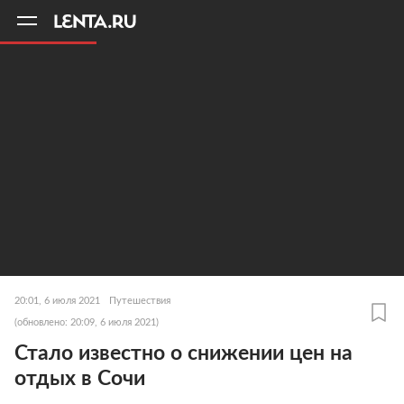
11
A
20:01, 6 июля 2021
Путешествия
(обновлено: 20:09, 6 июля 2021)
Стало известно о снижении цен на
отдых в Сочи