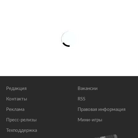
В АТОР сообщили о снижении цен на отдых в Сочи
URA. RU
Сочи начало затапливать
lenta.ru
Россияне массово начали отказываться от поездок
в Краснодарский край
lenta.ru
Курорты Краснодарского края закроют для
непривитых с 1 августа
lenta.ru
Редакция
Вакансии
Контакты
RSS
Реклама
Правовая информация
Пресс-релизы
Мини-игры
Техподдержка